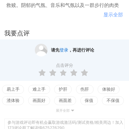
救赎。阴郁的气氛、音乐和气氛以及一群步行的肉类
会让你保持警觉!
显示全部
我要点评
请先
登录
，再进行评论
点击评分
易上手
难上手
护肝
伤肝
体验好
渣体验
画面好
画面差
保值
不保值
展开全部
配置高
配置低
测试
参与游戏评论即有机会赢取游戏激活码/测试资格/精美周边！加入
173评论群了解详情675276290