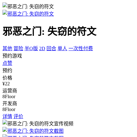
邪恶之门: 失窃的符文
其他
冒险
半Q版
2D
回合
单人
一次性付费
预约游戏
点赞
预约
价格
¥22
运营商
8Floor
开发商
8Floor
详情
评价