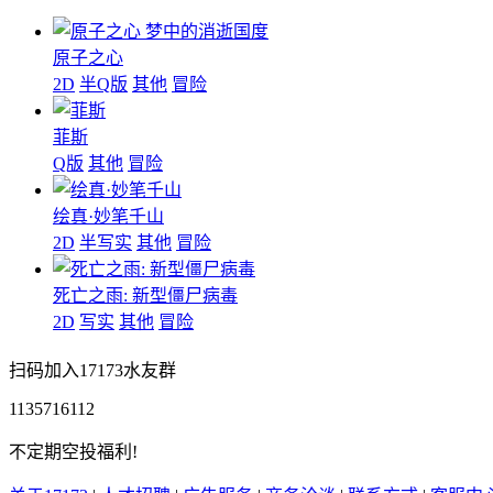
梦中的消逝国度
原子之心
2D
半Q版
其他
冒险
菲斯
Q版
其他
冒险
绘真·妙笔千山
2D
半写实
其他
冒险
死亡之雨: 新型僵尸病毒
2D
写实
其他
冒险
扫码加入17173水友群
1135716112
不定期空投福利!