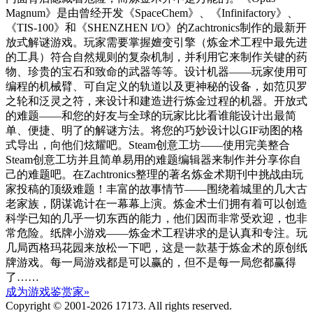
Magnum》是由曾经开发《SpaceChem》、《Infinifactory》、
《TIS-100》和《SHENZHEN I/O》的Zachtronics制作的最新开
放式解谜游戏。玩家需要掌握嬗变引擎（炼金术工程中最先进
的工具）符合自然规则的复杂机制，并利用它来制作关键的药
物、珍贵的宝石和致命的武器等等。设计机器——玩家使用可
编程的机械臂、可自定义的轨道以及更神秘的设备，如范贝罗
之轮和泛灵之符，来设计和建造进行炼金过程的机器。开放式
的难题——和您的好友与全球的玩家比比看谁能设计出最简
单、便捷、明了的解谜方法。将您的巧妙设计以GIF动图的格
式导出，向他们炫耀吧。Steam创意工坊——使用完美整合
Steam创意工坊并且简单易用的难题编辑器来制作并分享你自
己的难题吧。在Zachtronics整理的著名炼金术期刊中挑战由玩
家投稿的顶级难题！丰富的故事情节——围绕着城里的几大古
老家族，阴谋诡计在一幕幕上演。炼金术士们拥有着可以创造
科学已知的几乎一切东西的能力，他们因而非常受欢迎，也非
常危险。纸牌小游戏——炼金术工程讲求的是认真和专注。玩
几局西格玛花园来放松一下吧，这是一款基于炼金术的原创纸
牌游戏。每一局游戏都是可以赢的，但不是每一局您都赢得
了……
成为游戏鉴赏家»
Copyright © 2001-2026 17173. All rights reserved.