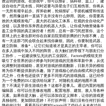
效运转的游戏。在游戏中，你可以抠矿、搞科研、盖工厂、建
设自动生产流水线，同时还要与异星虫子们互相伤害。你将从
一无所有艰辛起步。挥斧砍树，抡镐抠矿，手搓机械臂和传送
带，然而像这样一直搞下去并没有什么卵用。因此，你需要高
效的大规模发电厂，庞大的石油化工体系，壮观的全自动化产
业链，以及替你东奔西走的机器人大队，让你成为物资储备丰
盈工业帝国的真正操控者！然而，总有一群刁民想害你。这个
星球上的土著虫群对你在自家后院里瞎折腾的行为很不爽，总
有一天这群刁民会联合起来找你麻烦。因此，你要制造武器、
建立防御、准备*，让它们知道谁才是真正的主宰者。你可以
在多人游戏中加入不同的阵营，在大触们的带领下与朋友们分
工协作， 一起建设恢弘无比的工业园区。Factorio的模组支持
吸引了全世界的设计师参与到对游戏的完善和革新中来，从优
化调整到游戏辅助，甚至对游戏的彻底翻新，日新月异的模组
将为你不断提供新的乐趣。除了游戏核心的自由模式和沙盒模
式之外，任务包还提供了更多不同形式的游戏挑战，这已经作
为一个免费的DLC提供给玩家了。对随机生成的地图不满
意？不满足于原生游戏任务？这都不是事儿。通过内置的地图
编辑器，你可以任意修改地图，配置地形、建筑、敌人等各种
元素。如果你是大触，还可以添加自定义脚本，让你的游戏更
具独创性、更加阴吹思婷！不打折声明：我们没有任何打折或
降价的计划。看看高玩们都对Factorio说了些什么从未有过任