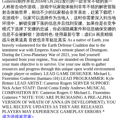
Gutierrez制作并在2016年5月24日发行的一款非常不错的第一
人称射击动作游戏，游戏中玩家能体验到非常不错的解密冒险
射击体验世界，相信不少的玩家都会非常喜欢，赶紧下载吧！
在游戏中，玩家可以选择作为当地人，这时你需要深入到当地
环境中，解锁安娜下落的信息并且找到安娜。如果你是在竞争
模式下选择了安娜的忠诚，你必须隐藏案件和信息确保安娜的
信息不会被解锁！游戏特色: 使用最新引擎：虚幻4 画质精细
战斗效果逼真 音效也非常贴近真实 As a native of Earth, you
bravely volunteered for the Earth Defense Coalition due to the
imminent war with Empress Anna's remote planet of Drumgore.
During the Cross-Planetary War of 2021, you find yourself
separated from your regime,. You are stranded on Drumgore and
your main objective is to survive. Use your raw skills to gather
resources and progress through this unique open world environment
(single player or online). LEAD GAME DESIGNER: Michael L.
Fiorentino Gutierrez (hamtaro-1H) LEAD PROGRAMMER: Kyle
Britner LEAD ARTIST: Cameron Rogers SERVER SUPPORT:
Nick Acker STAFF: David Conta Emily Andrews MUSICAL
COMPOSITION BY: Cameron Rogers © Michael L. Fiorentino
Gutierrez * NOTE: YOU ARE PURCHASING A PRE-ALPHA
VERSION OF WRATH OF ANNA (IN DEVELOPMENT). YOU
WILL RECEIVE UPDATES AS THEY ARE RELEASED.
PLAYERS MAY EXPERIENCE GAMEPLAY ERRORS *
成为游戏鉴赏家»