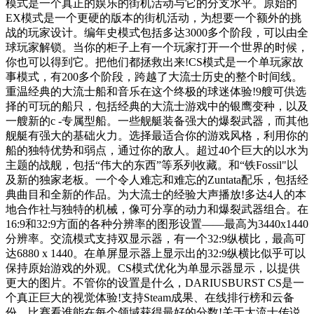
模式是一个真正的娱乐的街机活动与它的分支水平。原始的
EX模式是一个更硬的版本的街机活动，为想要一个额外的挑
战的玩家设计。编年史模式包括多达3000多个阶段，可以由全
球玩家解锁。当你的柜子上有一个玩家打开一个世界的时候，
你也可以得到它。把他们都拯救出来!CS模式是一个单玩家故
事模式，有200多个阶段，跨越了大流士历史的整个时间线。
重温经典的大流士船和音乐在这个终极的球迷体验!9艘可供选
择的可玩的船只，包括经典的大流士游戏中的银鹰变种，以及
一艘新的c -专属型船。一些舰艇装备强大的爆裂武器，而其他
舰艇有强大的基础火力。选择最适合你的游戏风格，利用你的
船的独特优势和弱点，通过你的敌人。超过40个巨大的以水为
主题的战舰，包括“伟大的东西”等系列收藏。和“铁Fossil"以
及新的独家老板。一个令人难忘和难忘的Zuntata配乐，包括经
典曲目和全新的作品。为大流士的经验大声播放!多达4人的本
地合作社与独特的机械，像可分享的动力和爆裂武器组合。在
16:9和32:9方面的各种分辨率的图形设置——最高为3440x1440
分辨率。交流模式支持双显示器，有一个32:9纵横比，最高可
达6880 x 1440。在单屏显示器上显示出的32:9纵横比似乎可以
保持原始游戏的外观。CS模式优化为单显示器显示，以提供
更大的图片。不管你的设置是什么，DARIUSBURST CS是一
个真正巨大的视觉体验!支持Steam成果、在线排行榜和云备
份。比赛看谁能在每个领域获得最好的分数!关于大流士传说