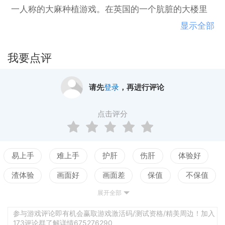
一人称的大麻种植游戏。在英国的一个肮脏的大楼里
开办你自己的大麻种植工厂。你的目标是接管并成为
显示全部
使用最好的设备的最好的种植者。解锁设备和新的大
麻品种卖给最高等级的经销商以获得最好的价格为您
我要点评
的大麻。价格越高，你得到的xp就越多。经销商的购
买取决于标准，如干燥和效力。你可以收获更多的湿
请先
登录
，再进行评论
大麻，然后你可以用干大麻，质量将大大降低，尽管
效力高。根据排名，一些经销商不会购买湿大麻芽，
点击评分
不管它是什么大麻。每一场比赛都是不同的，塔块是
在新游戏开始的时候产生的。因此，可以购买的经销
商和房间，将是随机生成的位置。在10层楼高的大楼
易上手
难上手
护肝
伤肝
体验好
里，有4个等级的经销商和较高的等级。乘电梯在地板
渣体验
画面好
画面差
保值
不保值
之间移动。设备影响你的植物最终的产量和效力，所
展开全部
配置高
配置低
测试
以确保你在生长之间进行升级。-释放和生长超过1000
种不同的大麻品种，并具有杂交育种的能力。-解锁和
参与游戏评论即有机会赢取游戏激活码/测试资格/精美周边！加入
173评论群了解详情675276290