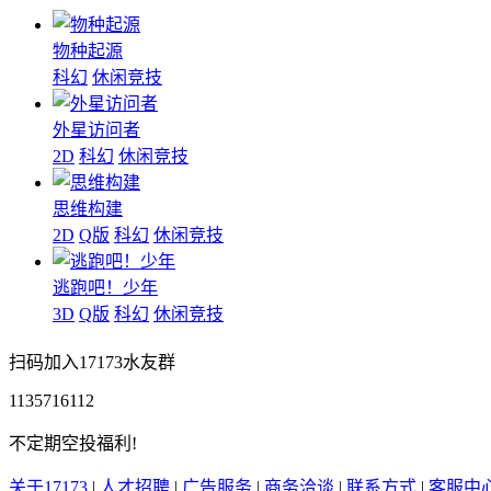
物种起源
科幻
休闲竞技
外星访问者
2D
科幻
休闲竞技
思维构建
2D
Q版
科幻
休闲竞技
逃跑吧！少年
3D
Q版
科幻
休闲竞技
扫码加入17173水友群
1135716112
不定期空投福利!
关于17173
|
人才招聘
|
广告服务
|
商务洽谈
|
联系方式
|
客服中