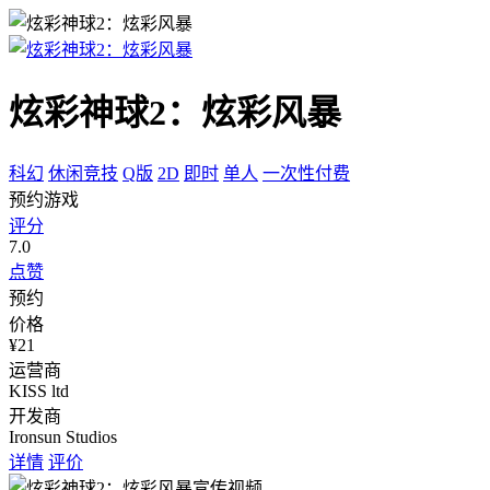
炫彩神球2：炫彩风暴
科幻
休闲竞技
Q版
2D
即时
单人
一次性付费
预约游戏
评分
7.0
点赞
预约
价格
¥21
运营商
KISS ltd
开发商
Ironsun Studios
详情
评价