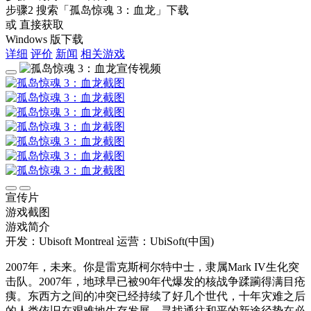
步骤2
搜索
「孤岛惊魂 3：血龙」
下载
或 直接获取
Windows 版下载
详细
评价
新闻
相关游戏
宣传片
游戏截图
游戏简介
开发：Ubisoft Montreal
运营：UbiSoft(中国)
2007年，未来。你是雷克斯柯尔特中士，隶属Mark IV生化突
击队。2007年，地球早已被90年代爆发的核战争蹂躏得满目疮
痍。东西方之间的冲突已经持续了好几个世代，十年灾难之后
的人类依旧在艰难地生存发展。寻找通往和平的新途径势在必