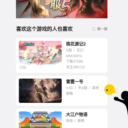
喜欢这个游戏的人也喜欢
换一换
桃花源记2
Q版
玄幻
MMORPG
下载41586
关注280122
无商城开放交易回合
雷霆一号
网游
2.5D
半Q版
其他
策略
大江户物语
莽，才是王道
其他
策略