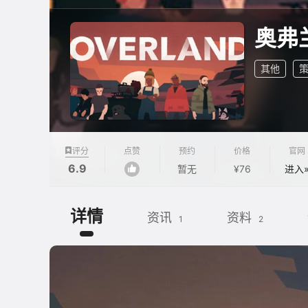
奥弗
其他
评分
点赞
预约
价格
官网
6.9
暂无
¥76
进入
详情
资讯
资料
1
2