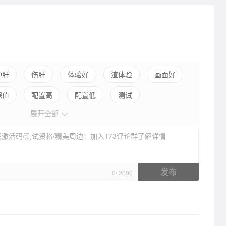
护肝
伤肝
体验好
渣体验
画面好
保值
配置高
配置低
测试
展开全部
激活码/测试资格/精美周边！加入173评论群了解详情
发布
0
/
2000