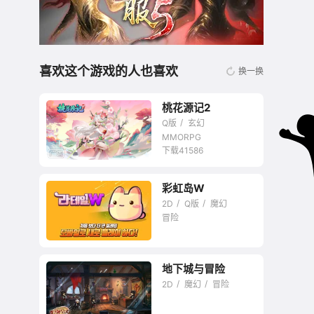
喜欢这个游戏的人也喜欢
换一换
桃花源记2
Q版
玄幻
MMORPG
下载41586
彩虹岛W
无商城开放交易回合
2D
Q版
魔幻
网游
冒险
地下城与冒险
2D
魔幻
冒险