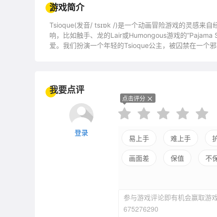
游戏简介
Tsioque(发音/ tsɪɒk /)是一个动画冒险游戏的
响，比如触手、龙的Lair或Humongous游戏的“Pa
爱。我们扮演一个年轻的Tsioque公主，被囚禁在一
看起来像你典型的公主，但她什么都不是典型的。她不
来解救自己，无论她走到哪里，都能带来意想不到的混乱
2D动画——所有的人物和物品都是手工制作的，框架的
生的，呼吸的环境，充满了隐藏的互动。由爱德华·哈里森(新东京
我要点评
态地说明了游戏的情况，并调整到你的每一个动作。非
点击评分
钱!高潮不断。
登录
易上手
难上手
画面差
保值
不
参与游戏评论即有机会赢取游戏
675276290