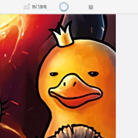
热门游戏
DNF
传奇4
剑网3旗舰版
新天龙八部
自由
诛仙世界
新仙侠5