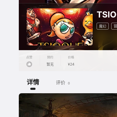
TSI
魔幻
点赞
预约
价格
暂无
¥24
详情
评价
0