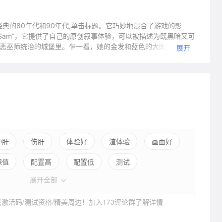
灵感来自经典的80年代和90年代,单击标题。它巧妙地混合了游戏的影
jama Sam”，它提供了自己的原创叙事体验，可以被描述为既黑暗又可
个邪恶巫师统治的城堡里。乍一看，她的金发和蓝色的大眼睛，可能
展开
等待白马王子去救她——她用自己的智慧、固执和不寻常的天赋
和破坏。检查。黑暗吗?检查。悬念?检查!你还能要求什么?很多
框架，老式的风格。漂亮,手绘背景。充分表达了对话。一个活生
，永远的幸运日)和艾丽·哈伊图(Elle Kharitou)配音，动
情节式的讲故事——你不会发现接下来会发生什么，支付更多的
护肝
伤肝
体验好
渣体验
画面好
保值
配置高
配置低
测试
展开全部
激活码/测试资格/精美周边！加入173评论群了解详情