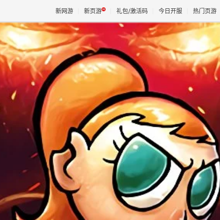
新网游
新页游
礼包/激活码
今日开服
热门页游
魔兽
天堂
王权与