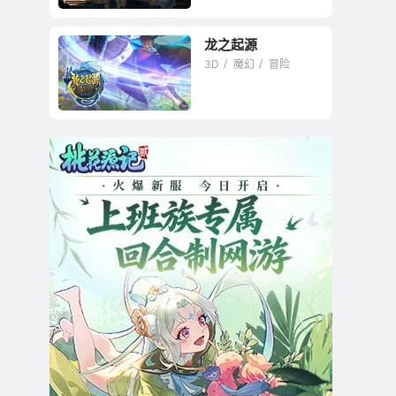
龙之起源
3D
魔幻
冒险