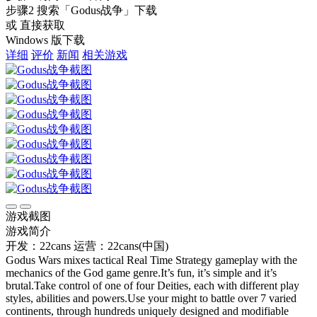
步骤2
搜索
「Godus战争」
下载
或 直接获取
Windows 版下载
详细
评价
新闻
相关游戏
游戏截图
游戏简介
开发：22cans
运营：22cans(中国)
Godus Wars mixes tactical Real Time Strategy gameplay with the
mechanics of the God game genre.It’s fun, it’s simple and it’s
brutal.Take control of one of four Deities, each with different play
styles, abilities and powers.Use your might to battle over 7 varied
continents, through hundreds uniquely designed and modifiable