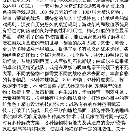
戏内容（OGL），一套可称之为奇幻RPG游戏鼻祖的桌上角
色扮演游戏规则。100+经典奇幻怪物，100+强大魔法奇物，
鲜血与荣耀的战场，期待您的加入！游戏特色：传承经典的游
戏规则：演变自历史悠久的桌游规则，游戏架构和数值系统具
有经过时间验证的良好平衡性和可玩性。精心打磨的信息显示
界面，清晰明了的命中/伤害显示，能让玩家更好地了解和沉
浸在游戏所营造的奇幻世界。创新的战斗系统，夹击，冲锋，
全力等多种战斗环境加成，提供了更多有意义的战术选择。各
种经典奇幻怪物：分属7大类型，41个种族，共计119种经典奇
幻怪物。从地精到巨魔，从巨蚁到石化蜥蜴；由卓尔主母带领
的卓尔精灵精英战队，或是在巫妖与吸血鬼亲王统领下的不死
大军。不同的怪物种群需要不同的战略战术去面对。丰富多彩
的装备物品：62种常规物品，89种奇物，83种附魔类型。挥
砍/穿刺/钝击，不同伤害类型的武器克制不同防御类型的怪
物；敏捷手套，反击护腕，再生戒指，华丽腰带，荆棘斗篷，
元素召唤宝石，搜寻稀有强大的魔法奇物，打造你心目中的英
雄角色！精心设计的技能/法术：战系专有的各种范围武器
技，打破了传统战士只会平砍的尴尬局面；精选并强化的睡眠
术/油腻术/召唤元素等各种奥术/神术，让玩家在面对同一战况
时有多种解决方案；各种怪物特有能力及其造成的变形/恐惧/
疯狂/魅惑等特殊状态，使战斗始终保持一定的挑战性。关于