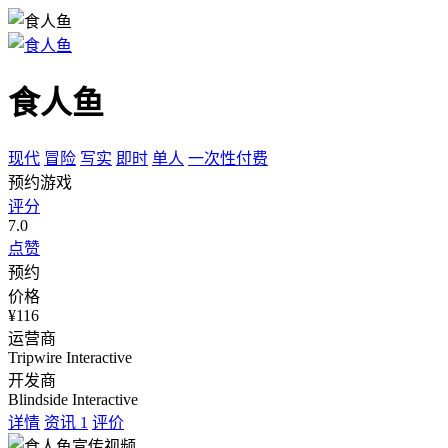
食人鱼
现代
冒险
写实
即时
单人
一次性付费
预约游戏
评分
7.0
点赞
预约
价格
¥116
运营商
Tripwire Interactive
开发商
Blindside Interactive
详情
资讯
1
评价