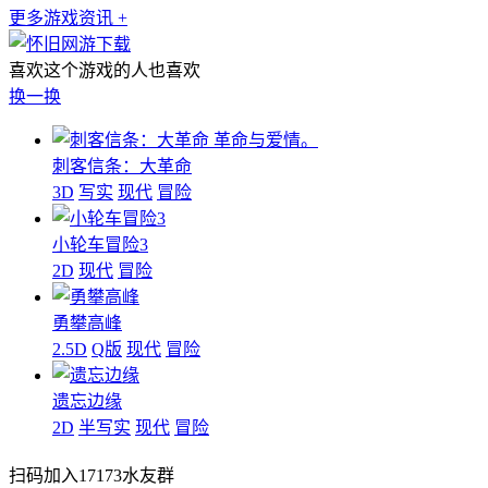
更多游戏资讯 +
喜欢这个游戏的人也喜欢
换一换
革命与爱情。
刺客信条：大革命
3D
写实
现代
冒险
小轮车冒险3
2D
现代
冒险
勇攀高峰
2.5D
Q版
现代
冒险
遗忘边缘
2D
半写实
现代
冒险
扫码加入17173水友群