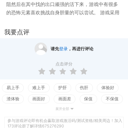
阻然后在其中找的出口顽强的活下来，游戏中有很多
的恐怖元素喜欢挑战自身胆量的可以尝试。 游戏采用
第一人称，你提着一只提灯在幽暗诡异的迷宫中行
走，途中会遇到各种恐怖诡异的事情，忽然飞来的恐
我要点评
怖飞兽，冷不及防的落石，阴森森的十字架棺材，以
及恐怖的骷髅都将玩家的神经紧紧的提在弦上。 在一
请先
登录
，再进行评论
个荒芜的世界里你要克服自己内心的恐惧，还需要冷
静下来按照灵魂给你的指引，让你逃出这个迷宫。用
点击评分
于挑战的小伙伴们快来体验！
易上手
难上手
护肝
伤肝
体验好
渣体验
画面好
画面差
保值
不保值
展开全部
配置高
配置低
测试
沉浸感
难代入
配乐佳
配乐差
强交互
弱交互
参与游戏评论即有机会赢取游戏激活码/测试资格/精美周边！加入
173评论群了解详情675276290