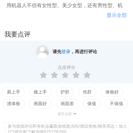
用机器人不但有女性型、美少女型，还有男性型、机
械型……外观多姿多彩，且拥有格斗战重视·远距离支
显示全部
援型·全能型·强化速度·大舰巨炮主义等独具特色的战
斗风格。在战斗中获胜、赚取点数，解锁所有角色
我要点评
吧！脱衣要素积累的伤害会反应到服装上。女性角色
如果中弹，将会显露出让人面红心跳的画面……通过
请先
登录
，再进行评论
组合角色，演变出千变万化的战术战况转瞬即变。只
要最大限度地利用己方的优势攻击对手弱点，哪怕处
点击评分
于压倒性的不利状况，依旧可以上演惊天大逆转。易
于上手难于精通的操作性可以选择简易操作和高手向
操作，而且两者皆可进行自定义。不但可以让新手轻
易上手
难上手
护肝
伤肝
体验好
松享受快节奏的战斗，随着操作越来越熟练，更可执
渣体验
画面好
画面差
保值
不保值
行出复杂的战术。
展开全部
配置高
配置低
测试
参与游戏评论即有机会赢取游戏激活码/测试资格/精美周边！加入
173评论群了解详情675276290