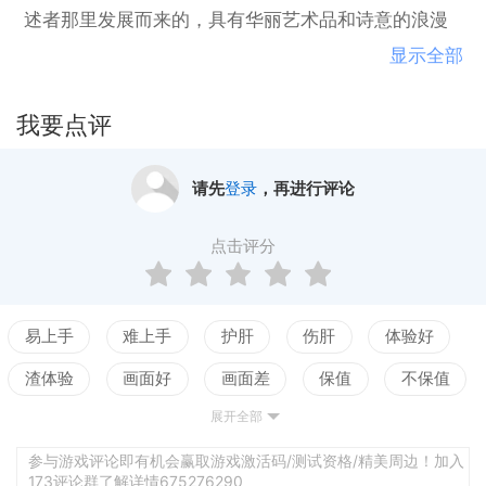
述者那里发展而来的，具有华丽艺术品和诗意的浪漫
主义的视觉小说。伴侣之星项目是一个遥远的过去的
显示全部
名字。随着人口增长没有放缓的迹象，一个小小的星
球痛苦地转移到轨道周围地球上的先驱们进行地形和
我要点评
移民。那些留下来的人最终在血腥的战争和灾难性的
灾难之后失去了对伴星的控制。许多年过去了，现在
请先
登录
，再进行评论
已经不在轨道上的伴星将给地球带来不可避免的破
坏。那些知道但是他们不希望表面世界陷入混乱，所
点击评分
以他们把这个秘密和地下世界联系在一起。而现在，
一个知道结局的人决定奢侈地生活，一个女孩会把他
当她踏入他的雨伞下时，她的故事开始了。特点：甜
易上手
难上手
护肝
伤肝
体验好
美而独特的艺术风格用普通话7章讲述浪漫，阴谋和启
渣体验
画面好
画面差
保值
不保值
示。
展开全部
配置高
配置低
测试
参与游戏评论即有机会赢取游戏激活码/测试资格/精美周边！加入
173评论群了解详情675276290