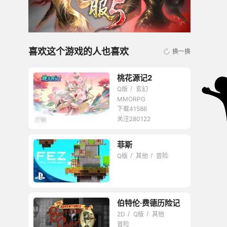
喜欢这个游戏的人也喜欢
换一换
桃花源记2
Q版
玄幻
MMORPG
下载41586
关注280122
无商城开放交易回合
菲斯
网游
Q版
其他
冒险
伯特伦·费德历险记
2D
Q版
其他
冒险