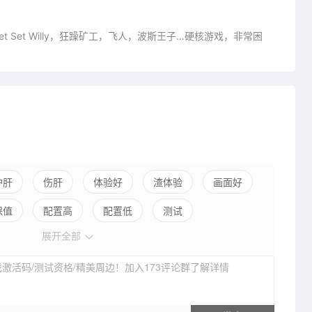
Set Willy，狂躁矿工，飞人，波斯王子…硬核游戏，非常困
护肝
伤肝
体验好
渣体验
画面好
保值
配置高
配置低
测试
展开全部
激活码/测试资格/精美周边！加入173评论群了解详情