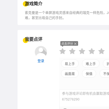
游戏简介
索克曼是一个单屏游戏灵感来自经典的瑞克一样危险，Jet 
难，甚至比吸自己的手肘。
我要点评
点击评分
登录
易上手
难上手
画面差
保值
不
参与游戏评论即有机会赢取游戏
675276290