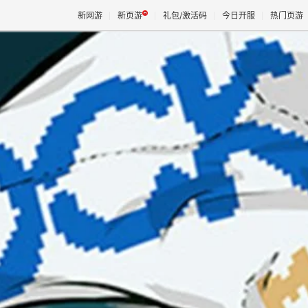
新网游
新页游
礼包/激活码
今日开服
热门页游
魔兽
天堂
王权与