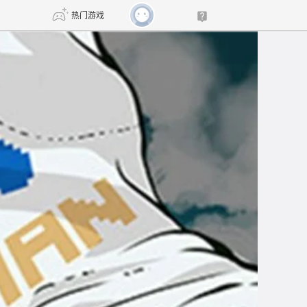
热门游戏
DNF
传奇4
剑网3旗舰版
新天龙八部
自由
诛仙世界
新仙侠5