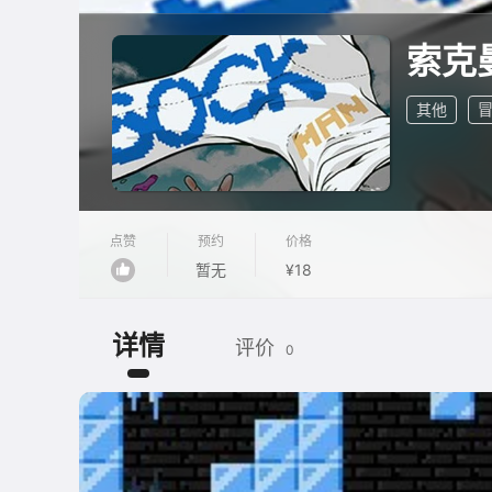
索克
其他
点赞
预约
价格
暂无
¥18
详情
评价
0