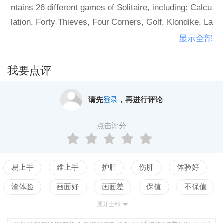
ntains 26 different games of Solitaire, including: Calcu
lation, Forty Thieves, Four Corners, Golf, Klondike, La
Nivernaise, Pyramid, Scorpion, Spider, Three Shuffles
显示全部
and a Draw, and Upside-Down Pyramid, and many mo
re! Tours Play five different tournament modes includi
我要点评
ng Single Deck, Challenge, and Quick & Easy to test
your skills and beat your previous high scores! Challe
请先
登录
，再进行评论
nges Complete themed Challenges to take your skills
to the next level!
点击评分
易上手
难上手
护肝
伤肝
体验好
渣体验
画面好
画面差
保值
不保值
展开全部
配置高
配置低
测试
平衡佳
平衡差