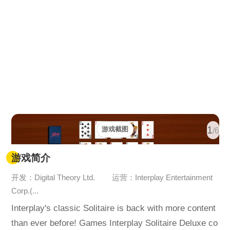
1
游戏截图
/6
游戏简介
开发：Digital Theory Ltd.
运营：Interplay Entertainment
Corp.(...
Interplay's classic Solitaire is back with more content
than ever before! Games Interplay Solitaire Deluxe co