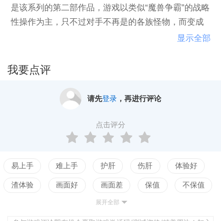
是该系列的第二部作品，游戏以类似“魔兽争霸”的战略
性操作为主，只不过对手不再是的各族怪物，而变成
了僵尸，是一部既考验策略又考验判断力游戏，喜欢
显示全部
的玩家不要错过！ 游戏讲述的是一个关于求生故事，
在一座被僵尸病毒感染所废弃的都市中有着少数幸存
我要点评
者，他们早已被*所放弃，而在这绝望的环境中他们能
够依靠的只有自己，于是他们团结到一起，使用各种
请先
登录
，再进行评论
方式与僵尸持续战斗，来保证自己活下去。游戏开始
时，游戏主角身处于一个满是僵尸的城市，而玩家要
点击评分
操控主角从这个城市中逃出来。一路上你会搜集到各
种各样的武器，也会遇到其他一些幸存者。
易上手
难上手
护肝
伤肝
体验好
渣体验
画面好
画面差
保值
不保值
展开全部
配置高
配置低
测试