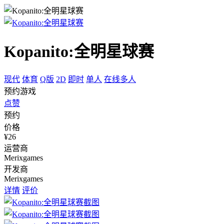
Kopanito:全明星球赛
现代
体育
Q版
2D
即时
单人
在线多人
预约游戏
点赞
预约
价格
¥26
运营商
Merixgames
开发商
Merixgames
详情
评价