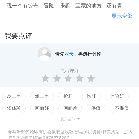
现一个有惊奇，冒险，乐趣，宝藏的地方...还有青
蛙！恐龙！和山顶洞人！
显示全部
我要点评
请先
登录
，再进行评论
点击评分
易上手
难上手
护肝
伤肝
体验好
渣体验
画面好
画面差
保值
不保值
展开全部
配置高
配置低
测试
平衡佳
平衡差
强社交
弱社交
参与游戏评论即有机会赢取游戏激活码/测试资格/精美周边！加入
173评论群了解详情675276290