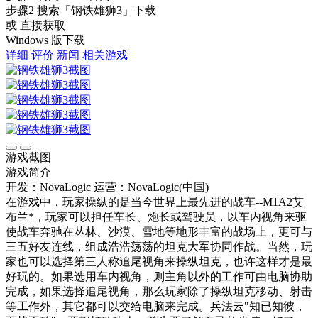
步骤2
搜索
「钢铁雄狮3」
下载
或 直接获取
Windows 版下载
详细
评价
新闻
相关游戏
游戏截图
游戏简介
开发：NovaLogic
运营：NovaLogic(中国)
在游戏中，玩家操纵的是当今世界上最先进的战车--M1A2艾
布兰*，玩家可以担任车长、炮长或驾驶员，以车内视角来驱
使战车奔驰在丛林、沙漠、雪地等地形丰富的战场上，更可与
三五好友连线，组成浩浩荡荡的坦克大军协同作战。当然，玩
家也可以选择第三人称追尾视角来操纵坦克，也许这样才是最
好玩的。如果选用车内视角，则主角以外的工作可由电脑协助
完成，如果选择追尾视角，那么玩家除了操纵坦克移动、射击
等工作外，其它都可以交给电脑来完成。兵法云"知已知彼，