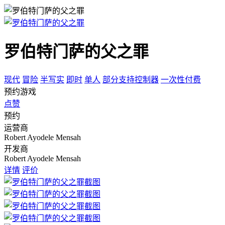
罗伯特门萨的父之罪
现代
冒险
半写实
即时
单人
部分支持控制器
一次性付费
预约游戏
点赞
预约
运营商
Robert Ayodele Mensah
开发商
Robert Ayodele Mensah
详情
评价