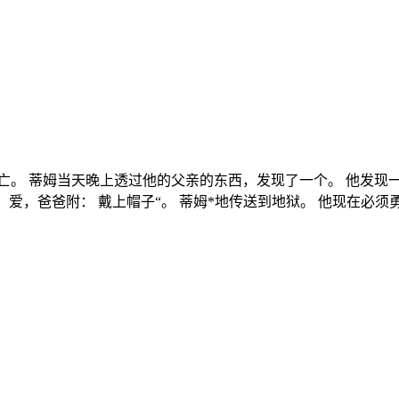
亡。 蒂姆当天晚上透过他的父亲的东西，发现了一个。 他发现
 爱，爸爸附： 戴上帽子“。 蒂姆*地传送到地狱。 他现在必