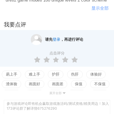
ures2 game modes 100 unique levels 2 color scheme
s(classic, night mode)Full support only mouse or key
显示全部
board 平坦的路径-放松的益智游戏，以最小的风格。
它结合了两种游戏模式，其中一种将帮助你缓解紧
我要点评
张，另一种将唤醒你的思维特征，游戏模式100独特的
等级2配色方案(经典，夜间模式)完全支持鼠标或键
请先
登录
，再进行评论
盘。
点击评分
易上手
难上手
护肝
伤肝
体验好
渣体验
画面好
画面差
保值
不保值
展开全部
配置高
配置低
测试
平衡佳
平衡差
强社交
弱社交
参与游戏评论即有机会赢取游戏激活码/测试资格/精美周边！加入
173评论群了解详情675276290