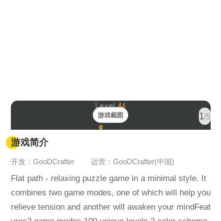
1
游戏截图
/5
游戏简介
开发：GooDCrafter
运营：GooDCrafter(中国)
Flat path - relaxing puzzle game in a minimal style. It
combines two game modes, one of which will help you
relieve tension and another will awaken your mindFeat