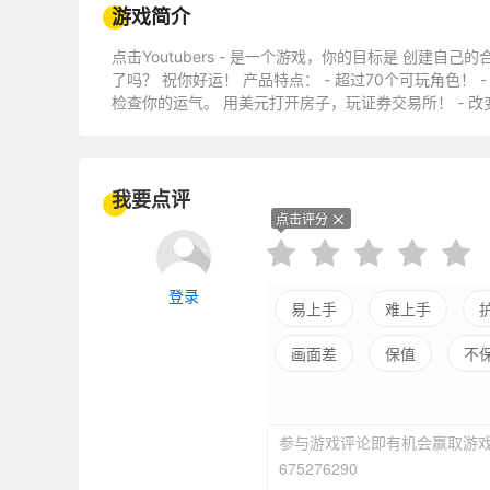
游戏简介
点击Youtubers - 是一个游戏，你的目标是 创建
了吗？ 祝你好运！ 产品特点： - 超过70个可玩角色！ - 签订合同，聘请youtubers，出席活动，并准备房间！ - 在赌场
检查你的运气。 用美元打开房子，玩证券交易所！ - 改
我要点评
点击评分
登录
易上手
难上手
画面差
保值
不
平衡差
强社交
参与游戏评论即有机会赢取游戏
675276290