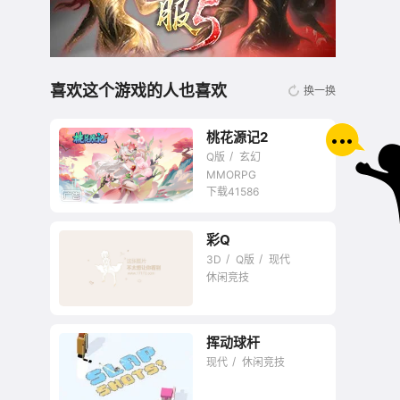
喜欢这个游戏的人也喜欢
换一换
桃花源记2
Q版
玄幻
MMORPG
下载41586
彩Q
无商城开放交易回合
3D
Q版
现代
网游
休闲竞技
挥动球杆
现代
休闲竞技