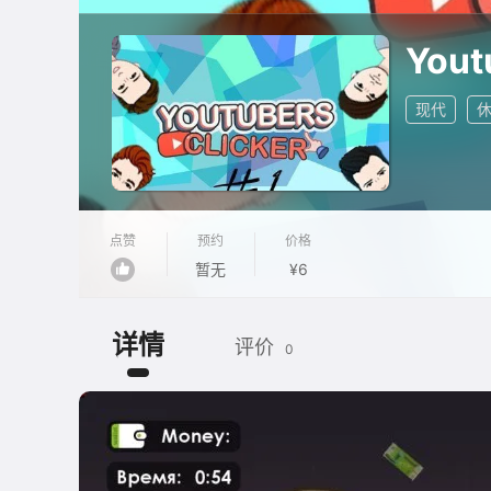
You
现代
点赞
预约
价格
暂无
¥6
详情
评价
0