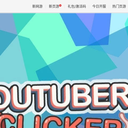
新网游
新页游
礼包/激活码
今日开服
热门页游
魔兽
天堂
王权与