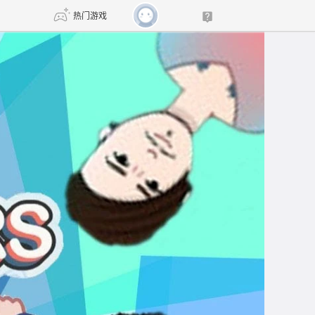
热门游戏
DNF
传奇4
剑网3旗舰版
新天龙八部
自由
诛仙世界
新仙侠5