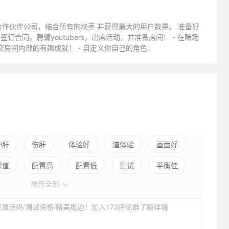
自己的合作伙伴公司，结合所有的块茎 并获得最大的用户数量。 准备好
变房间内部的有趣成就！ - 自定义你自己的角色！
护肝
伤肝
体验好
渣体验
画面好
保值
配置高
配置低
测试
平衡佳
展开全部
弱社交
激活码/测试资格/精美周边！加入173评论群了解详情