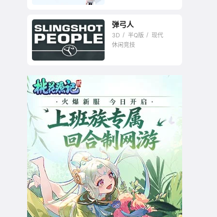
弹弓人
3D
半Q版
现代
休闲竞技
暂未评星