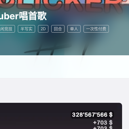
tuber唱首歌
休闲竞技
半写实
2D
回合
单人
一次性付费