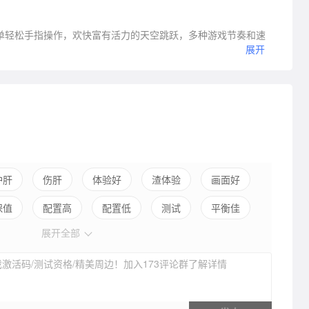
游戏，简单轻松手指操作，欢快富有活力的天空跳跃，多种游戏节奏和速
。
展开
护肝
伤肝
体验好
渣体验
画面好
保值
配置高
配置低
测试
平衡佳
展开全部
弱社交
激活码/测试资格/精美周边！加入173评论群了解详情