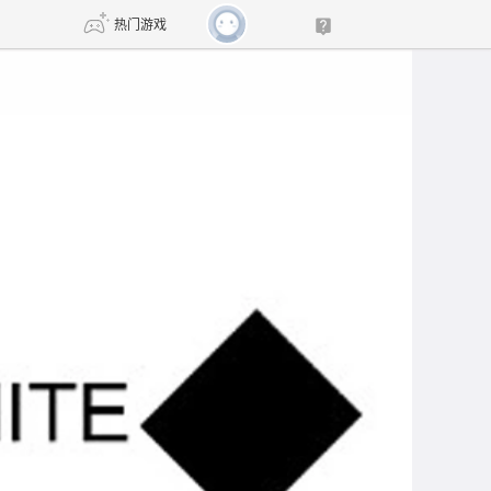
热门游戏
DNF
传奇4
剑网3旗舰版
新天龙八部
自由
诛仙世界
新仙侠5