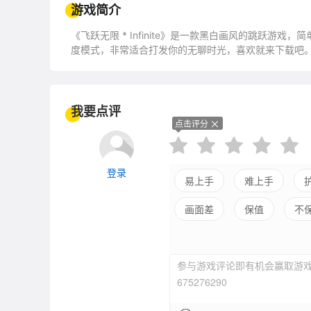
游戏简介
《飞跃无限 * Infinite》是一款黑白画风的跳跃
度模式，非常适合打发你的无聊时光，喜欢就来下载吧
我要点评
点击评分
登录
易上手
难上手
画面差
保值
不
平衡差
强社交
参与游戏评论即有机会赢取游戏
675276290