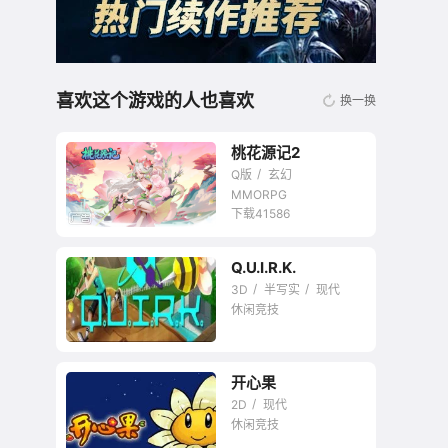
喜欢这个游戏的人也喜欢
换一换
桃花源记2
Q版
玄幻
MMORPG
下载41586
Q.U.I.R.K.
无商城开放交易回合
3D
半写实
现代
网游
休闲竞技
暂未评星
开心果
2D
现代
休闲竞技