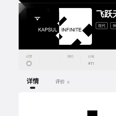
飞跃
现代
点赞
预约
价格
¥11
详情
评价
0