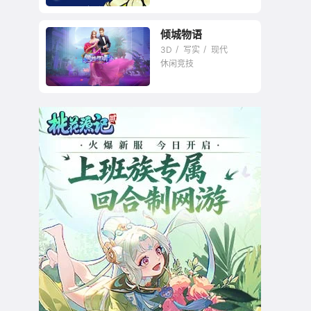
倾城物语
3D
写实
现代
休闲竞技
3D社交探险类休闲网
游