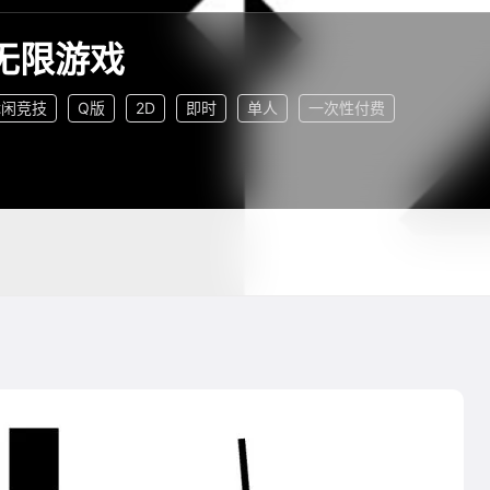
无限游戏
休闲竞技
Q版
2D
即时
单人
一次性付费