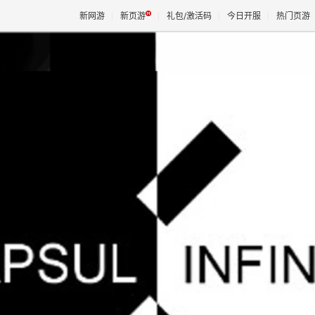
新网游
新页游
礼包/激活码
今日开服
热门页游
魔兽
天堂
王权与