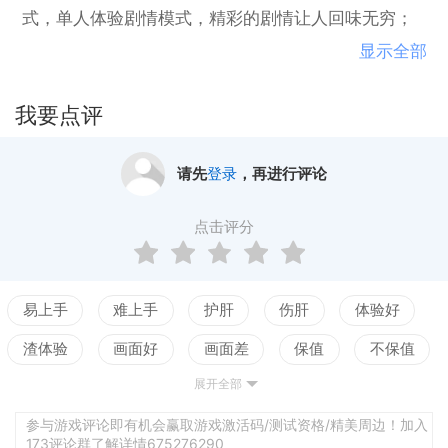
式，单人体验剧情模式，精彩的剧情让人回味无穷；
多人进行对抗模式，紧张刺激斗智斗勇，喜欢的玩家
显示全部
不妨试试！
我要点评
请先
登录
，再进行评论
点击评分
易上手
难上手
护肝
伤肝
体验好
渣体验
画面好
画面差
保值
不保值
展开全部
配置高
配置低
测试
参与游戏评论即有机会赢取游戏激活码/测试资格/精美周边！加入
173评论群了解详情675276290