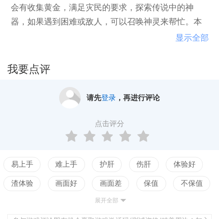
会有收集黄金，满足灾民的要求，探索传说中的神
器，如果遇到困难或敌人，可以召唤神灵来帮忙。本
游戏采用了3D渲染效果，非常具有光赏效果，在得到
显示全部
奥林斯众英雄的帮助后，你最终将与邪恶之神展开惊
天地泣鬼神般的战斗。
我要点评
请先
登录
，再进行评论
点击评分
易上手
难上手
护肝
伤肝
体验好
渣体验
画面好
画面差
保值
不保值
展开全部
配置高
配置低
测试
平衡佳
平衡差