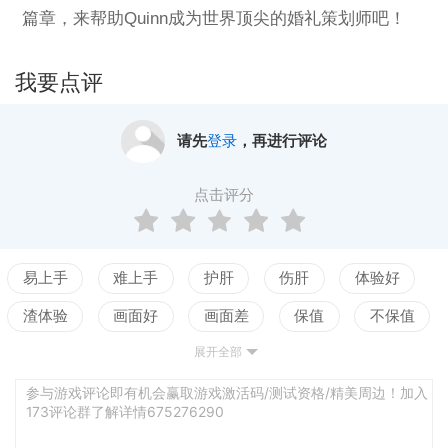
篇章，来帮助Quinn成为世界顶尖的婚礼策划师吧！
我要点评
请先
登录
，再进行评论
点击评分
易上手
难上手
护肝
伤肝
体验好
渣体验
画面好
画面差
保值
不保值
展开全部
配置高
配置低
测试
参与游戏评论即有机会赢取游戏激活码/测试资格/精美周边！加入
173评论群了解详情675276290