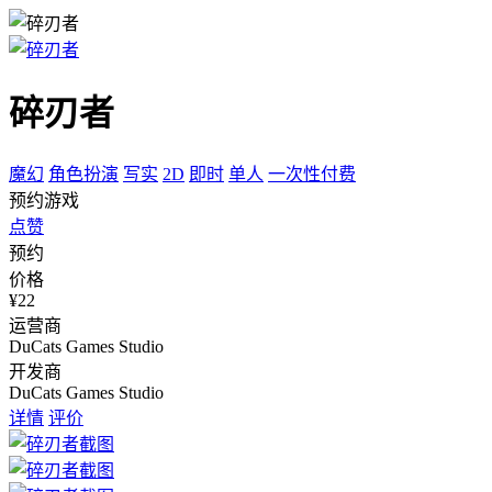
碎刃者
魔幻
角色扮演
写实
2D
即时
单人
一次性付费
预约游戏
点赞
预约
价格
¥22
运营商
DuCats Games Studio
开发商
DuCats Games Studio
详情
评价