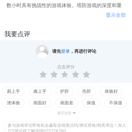
数小时具有挑战性的游戏体验。塔防游戏的深度和重
玩性是无与伦比的。 - 全球排行榜与您的朋友和世界
显示全部
竞争 - 具有独特能力和多条升级路径的44座不同塔楼 -
50种不同的蠕变类型来挑战你的防御 - 5个不同的地图
我要点评
混合你的战术 - 六种不同的元素（光，黑暗，水，
火，自然，地球） - 4种不同的模式（随机，混沌，拉
请先
登录
，再进行评论
什，免费） - 5个不同的难度设置（你可以掌握疯
狂？） - 30个不同的成就来完成
点击评分
易上手
难上手
护肝
伤肝
体验好
渣体验
画面好
画面差
保值
不保值
展开全部
配置高
配置低
测试
参与游戏评论即有机会赢取游戏激活码/测试资格/精美周边！加入
173评论群了解详情675276290