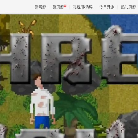
新网游
新页游
礼包/激活码
今日开服
热门页游
魔兽
天堂
王权与