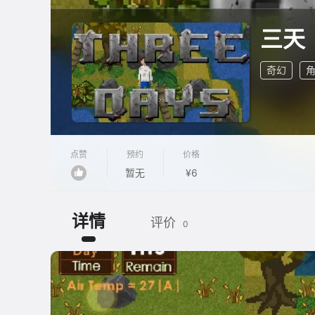
三天
奇幻
点赞
预约
价格
暂无
¥6
详情
评价
0