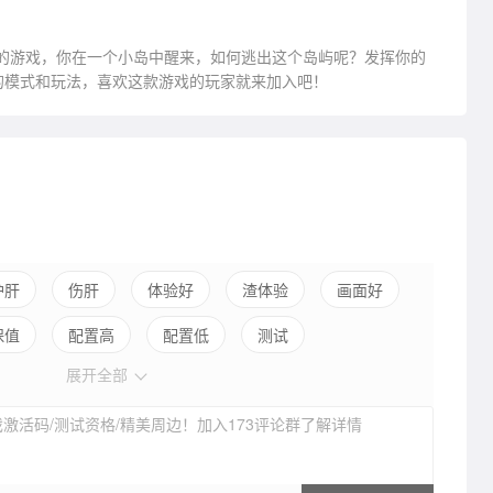
闲独立的游戏，你在一个小岛中醒来，如何逃出这个岛屿呢？发挥你的
的模式和玩法，喜欢这款游戏的玩家就来加入吧！
护肝
伤肝
体验好
渣体验
画面好
保值
配置高
配置低
测试
展开全部
激活码/测试资格/精美周边！加入173评论群了解详情