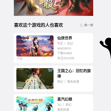
喜欢这个游戏的人也喜欢
换一换
仙侠世界
写实
玄幻
MMORPG
下载54862
关注224458
国产仙侠题材代表作
王国之心：回忆的旋
律
奇幻
角色扮演
蒸汽幻想
由光所编制的心，终
3D
奇幻
会化作热情，达成誓
角色扮演
约。