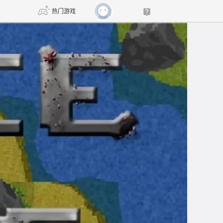
热门游戏
DNF
传奇4
剑网3旗舰版
新天龙八部
自由
诛仙世界
新仙侠5