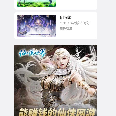
阴阳师
2.5D
半Q版
奇幻
角色扮演
国内二次元卡牌游戏
的王者。