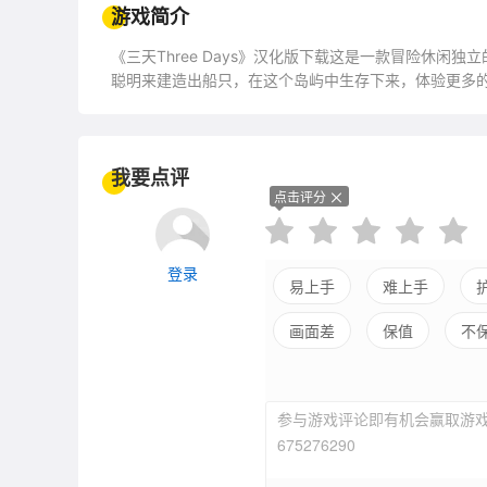
游戏简介
《三天Three Days》汉化版下载这是一款冒险休
聪明来建造出船只，在这个岛屿中生存下来，体验更多
我要点评
点击评分
登录
易上手
难上手
画面差
保值
不
参与游戏评论即有机会赢取游戏
675276290