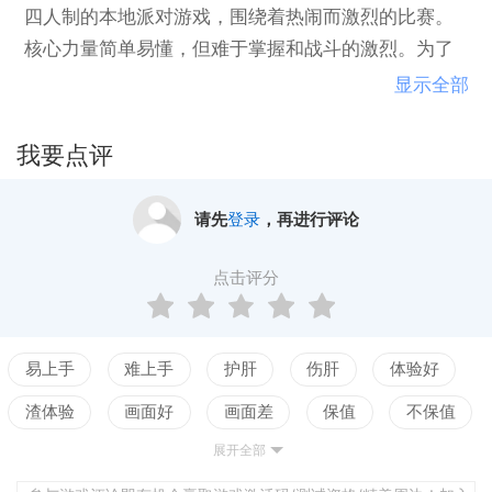
四人制的本地派对游戏，围绕着热闹而激烈的比赛。
核心力量简单易懂，但难于掌握和战斗的激烈。为了
改变游戏规则，把宝藏藏起来，掌握从空中捕捉箭的
显示全部
艺术，或者降落在你的敌人面前，并且将它们践踏。 T
owerFall最好是与朋友们竞争，在彼此相互冲突的距离
我要点评
内盘腿而坐。阿森松岛的新玩家是1人或2人合作任务
模式。玩家们一起工作，扑灭TowerFall地区的各种怪
请先
登录
，再进行评论
物和敌方弓箭手。
点击评分
易上手
难上手
护肝
伤肝
体验好
渣体验
画面好
画面差
保值
不保值
展开全部
配置高
配置低
测试