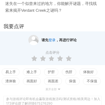
迷失在一个似曾来过的地方，你能解开谜题，寻找线
索来揭开Verdant Creek之谜吗？
我要点评
请先
登录
，再进行评论
点击评分
易上手
难上手
护肝
伤肝
体验好
渣体验
画面好
画面差
保值
不保值
展开全部
配置高
配置低
测试
参与游戏评论即有机会赢取游戏激活码/测试资格/精美周边！加入
173评论群了解详情675276290