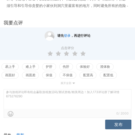
须引导和引导你贪婪的小家伙到洞穴里最富有的地方，同时避免所有的危险 -
所以他们最终不会破坏你的市政厅和啤酒的基本供应。 他们为你探索，他们
为我而为你而战，但是如果你不注意他们，他们就会做他们最擅长的事情：
我要点评
为你而死，并带走其他人。但是，如果蜘蛛女王为你而来的一切都失败了 -
用前哨的矮人大炮，并向她射击小矮人！ 世界上只有三个确定的东西：死
请先
登录
，再进行评论
亡，税收和矮人总是挖得太深！ 主要特征 所有的年龄和玩家的技能水平，随
机生成的洞穴，所以每次游戏是不同的乐趣。 疯狂上瘾的街机模式：4个难度
点击评分
级别，从休闲到疯狂的硬核，从5分钟的时间限制，无尽的，随机生成的洞穴
和所有的黄金和怪物，你可以处理！ 基地防御模式：塔防游戏，除非你没有
塔。你的小矮人挖掘路线。然后你防御怪物的波浪！
易上手
难上手
护肝
伤肝
体验好
渣体验
画面好
画面差
保值
不保值
配置高
配置低
展开全部
测试
平衡佳
平衡差
强社交
弱社交
参与游戏评论即有机会赢取游戏激活码/测试资格/精美周边！加入173评论群了解详情
675276290
0
/
2000
发布