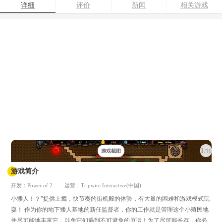
详细
评价
新闻
相关游戏
1
/10
游戏截图
游戏简介
开发：Power of 2
运营：Tripwire Interactive(中国)
小矮人！？”提供上瘾，快节奏的街机般的体验，有大量的困难和游戏模式玩
耍！ 作为你的地下矮人基地的新任监督者，你的工作就是管理这个小殖民地
并尽可能地丰富它，以免它们遇到不可避免的厄运！为了尽可能长存，你必