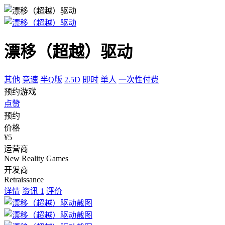
漂移（超越）驱动
其他
竞速
半Q版
2.5D
即时
单人
一次性付费
预约游戏
点赞
预约
价格
¥5
运营商
New Reality Games
开发商
Retraissance
详情
资讯
1
评价