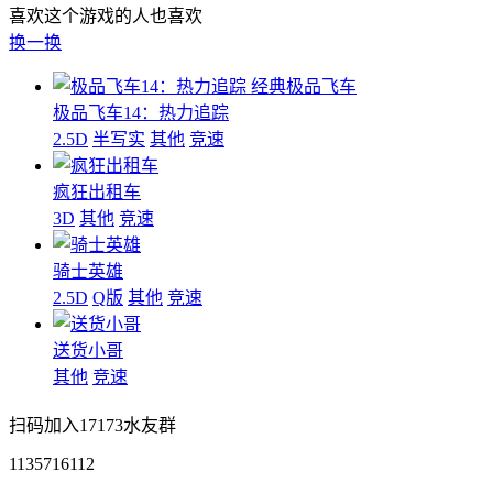
喜欢这个游戏的人也喜欢
换一换
经典极品飞车
极品飞车14：热力追踪
2.5D
半写实
其他
竞速
疯狂出租车
3D
其他
竞速
骑士英雄
2.5D
Q版
其他
竞速
送货小哥
其他
竞速
扫码加入17173水友群
1135716112