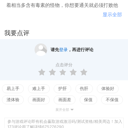
着相当多含有毒素的怪物，你想要通关就必须打败他
们，拯救这个地区的国王。相信有很多玩家会喜欢这
显示全部
类游戏，因为它拥有着无与伦比的剧情发展，和当今
最流行的像素风格！
我要点评
请先
登录
，再进行评论
点击评分
易上手
难上手
护肝
伤肝
体验好
渣体验
画面好
画面差
保值
不保值
展开全部
配置高
配置低
测试
参与游戏评论即有机会赢取游戏激活码/测试资格/精美周边！加入
173评论群了解详情675276290