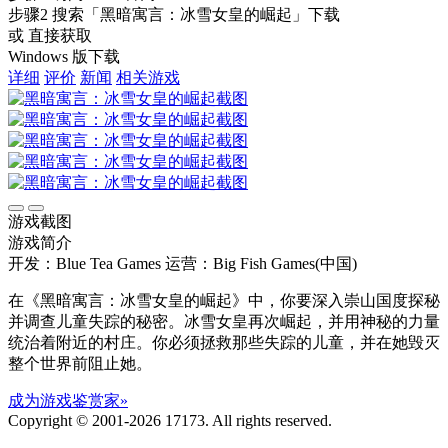
步骤2
搜索
「黑暗寓言：冰雪女皇的崛起」
下载
或 直接获取
Windows 版下载
详细
评价
新闻
相关游戏
游戏截图
游戏简介
开发：Blue Tea Games
运营：Big Fish Games(中国)
在《黑暗寓言：冰雪女皇的崛起》中，你要深入崇山国度探秘
并调查儿童失踪的秘密。冰雪女皇再次崛起，并用神秘的力量
统治着附近的村庄。你必须拯救那些失踪的儿童，并在她毁灭
整个世界前阻止她。
成为游戏鉴赏家»
Copyright © 2001-2026 17173. All rights reserved.