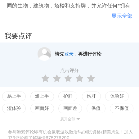
同的生物，建筑物，塔楼和支持牌，并允许任何*拥有
自己的策略和实力。控制纳米宇宙，并与四个不同的
显示全部
派系进行战斗！
我要点评
请先
登录
，再进行评论
点击评分
易上手
难上手
护肝
伤肝
体验好
渣体验
画面好
画面差
保值
不保值
展开全部
配置高
配置低
测试
参与游戏评论即有机会赢取游戏激活码/测试资格/精美周边！加入
173评论群了解详情675276290