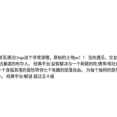
至通过Ooga这个非常滑稽，原始的土地pu！！ 当你遇见，交友
暴虐的布尔人。 经典平台/益智解决与一个新颖的吃/携带/呕
： 一个身临其境的冒险带领七个有趣的部落自由。 为每个独特的
。 经典平台/解谜 超过五十级