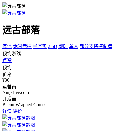
远古部落
其他
休闲竞技
半写实
2.5D
即时
单人
部分支持控制器
预约游戏
点赞
预约
价格
¥36
运营商
NinjaBee.com
开发商
Bacon Wrapped Games
详情
评价