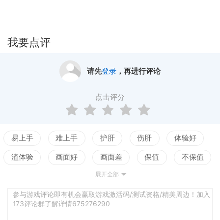
我要点评
请先
登录
，再进行评论
点击评分
易上手
难上手
护肝
伤肝
体验好
渣体验
画面好
画面差
保值
不保值
展开全部
配置高
配置低
测试
平衡佳
平衡差
强社交
弱社交
参与游戏评论即有机会赢取游戏激活码/测试资格/精美周边！加入
173评论群了解详情675276290