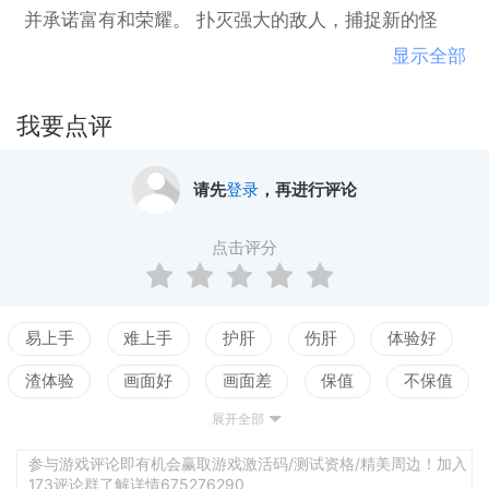
并承诺富有和荣耀。 扑灭强大的敌人，捕捉新的怪
物，揭开比赛背后的秘密。特征捕捉并训练超过60种
显示全部
不同的怪物。 在类似网格的舞台上部署多个怪物，并
打出基于回合的战斗。 探索神奇和荒芜的土地寻找宝
我要点评
藏和新的挑战。使用法术，物品和战术来支持你的怪
物并击败强大的敌人。
请先
登录
，再进行评论
点击评分
易上手
难上手
护肝
伤肝
体验好
渣体验
画面好
画面差
保值
不保值
展开全部
配置高
配置低
测试
参与游戏评论即有机会赢取游戏激活码/测试资格/精美周边！加入
173评论群了解详情675276290