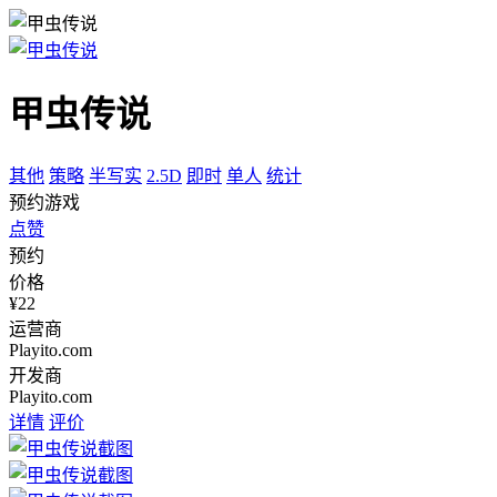
甲虫传说
其他
策略
半写实
2.5D
即时
单人
统计
预约游戏
点赞
预约
价格
¥22
运营商
Playito.com
开发商
Playito.com
详情
评价