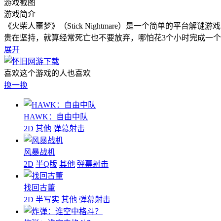
游戏截图
游戏简介
《火柴人噩梦》（Stick Nightmare）是一个简单的
贵在坚持，就算经常死亡也不要放弃，哪怕花3个小时完成一
展开
喜欢这个游戏的人也喜欢
换一换
HAWK：自由中队
2D
其他
弹幕射击
风暴战机
2D
半Q版
其他
弹幕射击
找回古董
2D
半写实
其他
弹幕射击