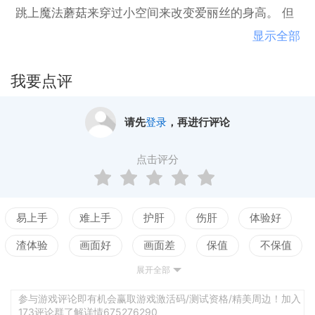
跳上魔法蘑菇来穿过小空间来改变爱丽丝的身高。 但
请注意小尺寸也会影响Alice的身体素质！ 解决谜题，
显示全部
提防邪恶的猫，鸟，蝙蝠和蝙蝠。 尖峰，并找到正确
的胜利之路。
我要点评
请先
登录
，再进行评论
点击评分
易上手
难上手
护肝
伤肝
体验好
渣体验
画面好
画面差
保值
不保值
展开全部
配置高
配置低
测试
参与游戏评论即有机会赢取游戏激活码/测试资格/精美周边！加入
173评论群了解详情675276290