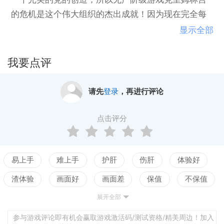
的危机是这个伟大组织的杰出成就！因为现在完全每
个人，甚至一个厨师都能统治国家！这是我们的优
显示全部
点，同志们，因为只有我们带来了保护和繁荣，我们
必须赶超腐烂的西方。因此，每个人都必须尽快掌握
我要点评
克里姆林宫的危机，并将其开始结束 - 新千年的五年
计划！在*都必须解决重要的*和经济问题，但是，历史
请先
登录
，再进行评论
上准确，有趣和令人兴奋的问题和任务。关于你的决
定，将取决于，到了1991年底（甚至更远一点），苏
点击评分
联将会是什么样子 - 空洞的词语
易上手
难上手
护肝
伤肝
体验好
渣体验
画面好
画面差
保值
不保值
展开全部
配置高
配置低
测试
参与游戏评论即有机会赢取游戏激活码/测试资格/精美周边！加入