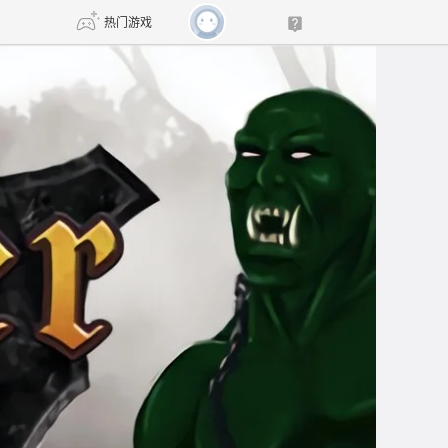
热门游戏
DNF
传奇4
剑网3旗舰版
新天龙八部
自由
诛仙世界
新仙侠5