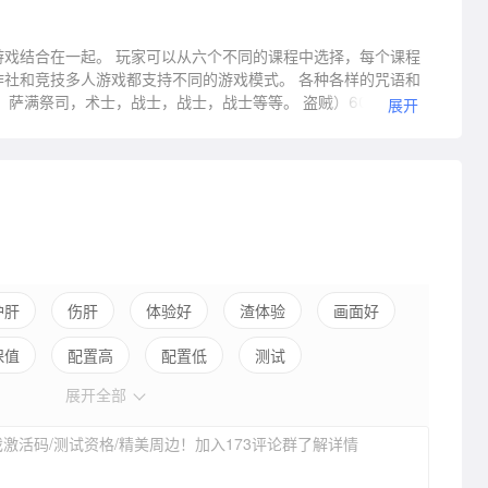
击游戏结合在一起。 玩家可以从六个不同的课程中选择，每个课程
社和竞技多人游戏都支持不同的游戏模式。 各种各样的咒语和
，萨满祭司，术士，战士，战士，战士等等。 盗贼）60+法术
展开
系统成就＆amp; StatsLevel编辑器
护肝
伤肝
体验好
渣体验
画面好
保值
配置高
配置低
测试
展开全部
激活码/测试资格/精美周边！加入173评论群了解详情