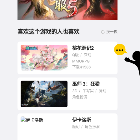
喜欢这个游戏的人也喜欢
换一换
桃花源记2
Q版
玄幻
MMORPG
下载41586
巫师 3：狂猎
无商城开放交易回合
3D
半写实
魔幻
网游
角色扮演
伊卡洛斯
最卓越的RPG之一
魔幻
角色扮演