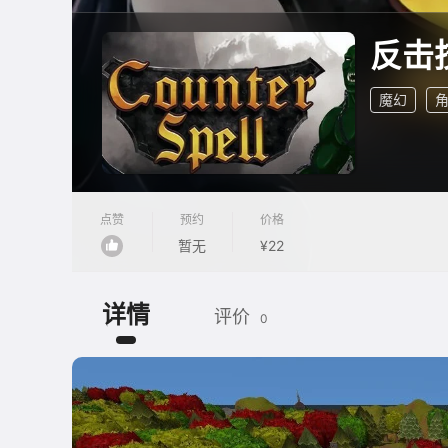
反击
魔幻
点赞
预约
价格
暂无
¥22
详情
评价
0