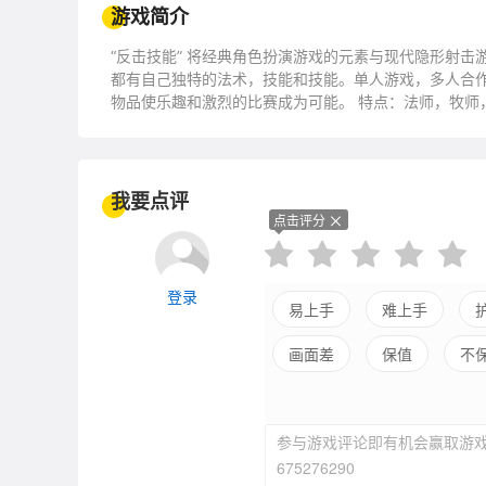
游戏简介
“反击技能” 将经典角色扮演游戏的元素与现代隐形射
都有自己独特的法术，技能和技能。单人游戏，多人合作
物品使乐趣和激烈的比赛成为可能。 特点：法师，牧师
500 +物品20+独特区域加上随机地下城选项15敌人类型人物
我要点评
点击评分
登录
易上手
难上手
画面差
保值
不
参与游戏评论即有机会赢取游戏
675276290