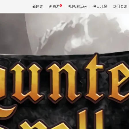
新网游
新页游
礼包/激活码
今日开服
热门页游
魔兽
天堂
王权与