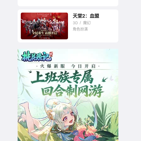
天堂2：血盟
拯救公主击退远古恶
3D
魔幻
魔冒险之旅
角色扮演