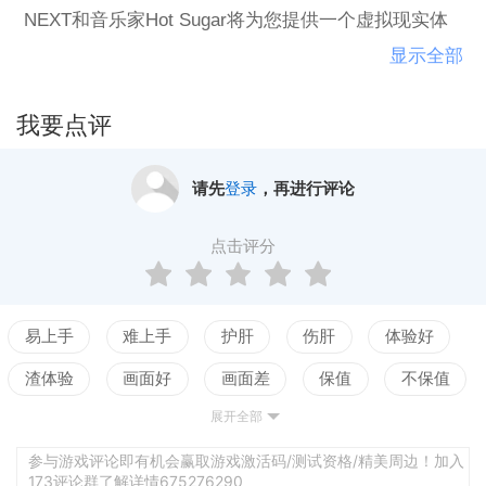
NEXT和音乐家Hot Sugar将为您提供一个虚拟现实体
验，您可以在世界各地之间移动，在饥饿的龙卷风中
显示全部
融入旋律; 试图解开已经逃避你一生的歌曲。特点：发
现超过80个独特的旋律，从不同的对象组合制作而
我要点评
成。
请先
登录
，再进行评论
点击评分
易上手
难上手
护肝
伤肝
体验好
渣体验
画面好
画面差
保值
不保值
展开全部
配置高
配置低
测试
参与游戏评论即有机会赢取游戏激活码/测试资格/精美周边！加入
173评论群了解详情675276290