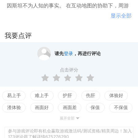
因斯坦不为人知的事实。 在互动地图的协助下，周游
世界各地，完成多重任务，聚集收藏品和挑战快节奏
显示全部
的Match 3战斗。现在是时候挑战命运了！ 超越原有故
事的情节和经历意想不到的结局将会让这个寻宝游戏
我要点评
令人爱不释手。时空裂缝之神秘的物件隐藏游戏包含
各种不同游戏类型的要素，例如物件寻宝，冒险，Mat
请先
登录
，再进行评论
ch-3，泡泡射击，桌球，它提供了令人难以置信的丰
富游戏体验。 时空裂缝之神秘的物件隐藏游戏的特
点击评分
点： -挑战无数的任务和可供多个月的游玩！ -挑战刺
激的泡泡射击迷你游戏。追赶烈火暴风！ -超过100关
的Match 3，泡泡射击和桌球的迷你游戏 -内含迷你桌
易上手
难上手
护肝
伤肝
体验好
球游戏！在世界地图点击暴风就可以开始挑战 -你也可
渣体验
画面好
画面差
保值
不保值
以挑战加强版的Match 3迷你游戏 -注意！UFO已经来
展开全部
配置高
配置低
测试
到地球！你可以在地图上找到它们！ -体验全然不同的
物件隐藏游戏 -发掘杰出人物的有趣事实 -留意游戏的
参与游戏评论即有机会赢取游戏激活码/测试资格/精美周边！加入
173评论群了解详情675276290